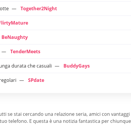
otte
Together2Night
FlirtyMature
BeNaughty
TenderMeets
lunga durata che casuali
BuddyGays
regolari
SPdate
ti se stai cercando una relazione seria, amici con vantaggi
l tuo telefono. E questa è una notizia fantastica per chiunque